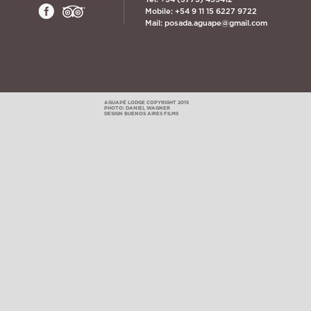
Mobile: +54 9 11 15 6227 9722
Mail:
posada.aguape@gmail.com
AGUAPÉ LODGE COPYRIGHT 2015
PHOTO: DANIEL WAGNER
DESIGN BUENOS AIRES FILMS