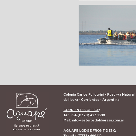
Colonia Carlos Pellegrini - Reserva Natural
del Ibera - Corrientes - Argentina
CORRIENTES OFFICE
:
Tel: +54 (0379) 423 1388
Mail:
info@esterosdeliberasa.com.ar
AGUAPE LODGE FRONT DESK
:
Tel: +54 (3773) 499412